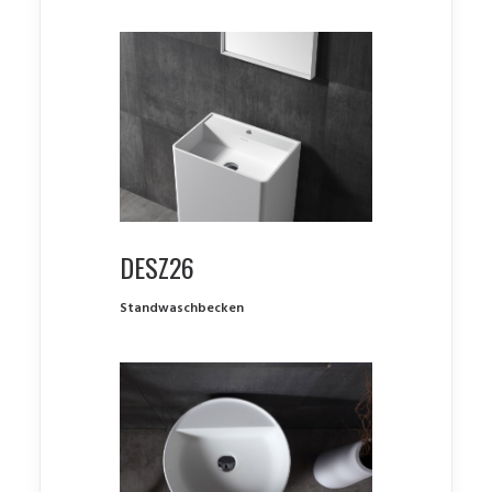
DESZ26
Standwaschbecken