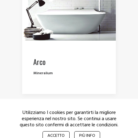
Arco
Mineralium
Utilizziamo I cookies per garantirti la migliore
esperienza nel nostro sito. Se continui a usare
questo sito confermi di accettare le condizioni.
© 2017 De Munich – Alle Rechte vorbehalten.
Privacy
ACCETTO
PIÙ INFO