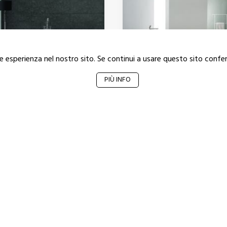
ore esperienza nel nostro sito. Se continui a usare questo sito confer
PIÙ INFO
mart
Linea
rilico Sanitario
Acrilico Sanitario
1
2