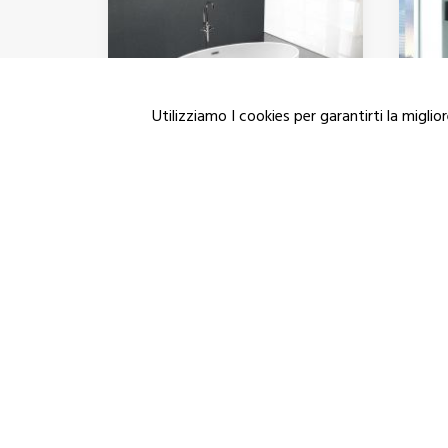
Utilizziamo I cookies per garantirti la migli
Moon
S
Acrilico Sanitario
Ac