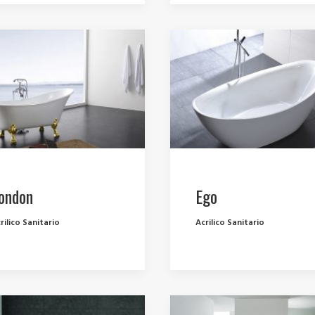
ondon
Ego
rilico Sanitario
Acrilico Sanitario