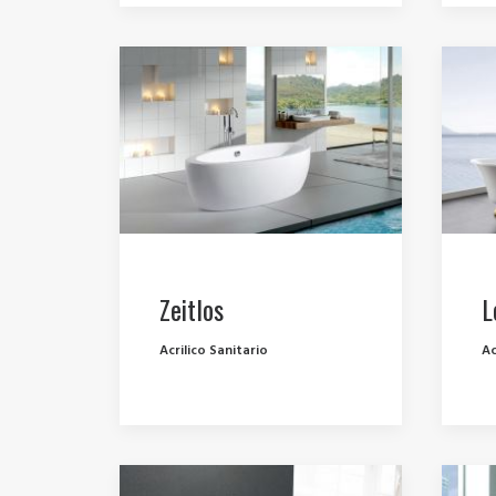
Zeitlos
L
Acrilico Sanitario
Ac