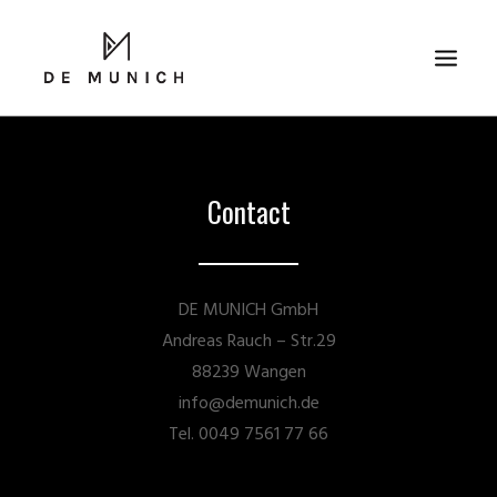
Contact
DE MUNICH GmbH
SEARCH
Andreas Rauch – Str.29
88239 Wangen
info@demunich.de
Tel. 0049 7561 77 66