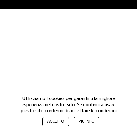
Utilizziamo I cookies per garantirti la migliore
esperienza nel nostro sito. Se continui a usare
questo sito confermi di accettare le condizioni.
© 2017 De Munich – All rights reserved.
Privacy
ACCETTO
PIÙ INFO