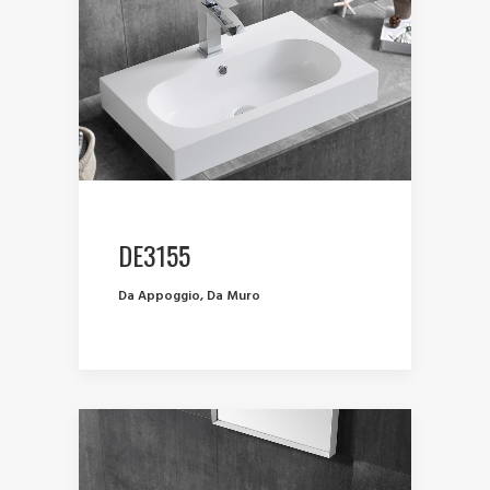
DE3155
Da Appoggio
,
Da Muro