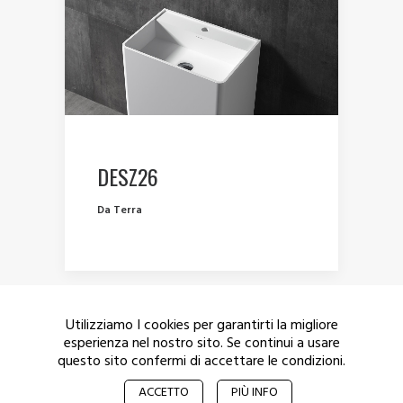
DESZ26
Da Terra
Utilizziamo I cookies per garantirti la migliore
esperienza nel nostro sito. Se continui a usare
questo sito confermi di accettare le condizioni.
© 2017 De Munich – Tutti i diritti riservati.
Privacy
ACCETTO
PIÙ INFO